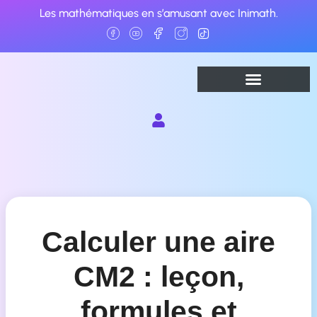
Aller
Les mathématiques en s’amusant avec Inimath.
au
contenu
Calculer une aire
CM2 : leçon,
formules et