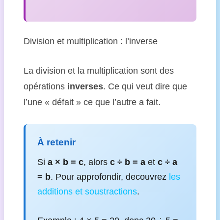
Division et multiplication : l’inverse
La division et la multiplication sont des
opérations
inverses
. Ce qui veut dire que
l’une « défait » ce que l’autre a fait.
À retenir
Si
a × b = c
, alors
c ÷ b = a
et
c ÷ a
= b
. Pour approfondir, decouvrez
les
additions et soustractions
.