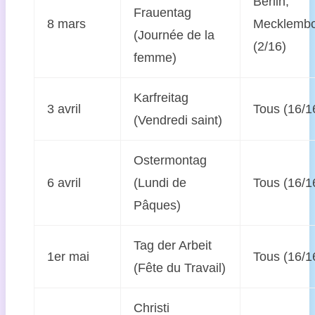
Berlin,
Frauentag
8 mars
Mecklemb
(Journée de la
(2/16)
femme)
Karfreitag
3 avril
Tous (16/1
(Vendredi saint)
Ostermontag
6 avril
(Lundi de
Tous (16/1
Pâques)
Tag der Arbeit
1er mai
Tous (16/1
(Fête du Travail)
Christi