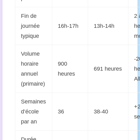
Fin de
2 
journée
16h-17h
13h-14h
he
typique
m
Volume
-2
horaire
900
691 heures
he
annuel
heures
Al
(primaire)
Semaines
+2
d’école
36
38-40
s
par an
Durée